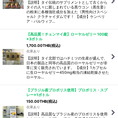
【説明】タイ伝統のサプリメントとして古くから
タイの人々に親しまれている黒ウコン（黒生姜）
の粉末に各種強壮成分を加えた《男性向けスペシ
ャル》クラチャイダムです！ 【成分】ケンペリ
ア・パルウィフ…
【高品質！チェンマイ産】ローヤルゼリー 100錠
×3ボトル
1,700.00
THB
(税込)
在庫あり
【説明】タイ北部ではハチミツの生産が盛んで、
日本の製品と同等の高品質のローヤルゼリーが非
常に安く販売されています。 【成分】1カプセル
に生ローヤルゼリー450mg相当の凍結乾燥させた
ローヤル…
【ブラジル産プロポリス使用】プロポリス・スプ
レー×1ボトル
150.00
THB
(税込)
在庫あり
【説明】高品質なブラジル産のプロポリスを使用