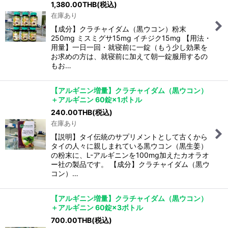
1,380.00
THB
(税込)
在庫あり
【成分】クラチャイダム（黒ウコン）粉末
250mg ミスミグサ15mg イチジク15mg 【用法・
用量】一日一回・就寝前に一錠（もう少し効果を
お求めの方は、就寝前に加えて朝一錠服用するの
もお…
【アルギニン増量】クラチャイダム（黒ウコン）
＋アルギニン 60錠×1ボトル
240.00
THB
(税込)
在庫あり
【説明】タイ伝統のサプリメントとして古くから
タイの人々に親しまれている黒ウコン（黒生姜）
の粉末に、L-アルギニンを100mg加えたカオラオ
ー社の製品です。 【成分】クラチャイダム（黒ウ
コン）…
【アルギニン増量】クラチャイダム（黒ウコン）
＋アルギニン 60錠×3ボトル
700.00
THB
(税込)