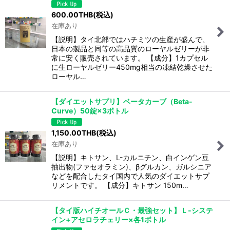
600.00
THB
(税込)
在庫あり
【説明】タイ北部ではハチミツの生産が盛んで、
日本の製品と同等の高品質のローヤルゼリーが非
常に安く販売されています。 【成分】1カプセル
に生ローヤルゼリー450mg相当の凍結乾燥させた
ローヤル…
【ダイエットサプリ】ベータカーブ（Beta-
Curve）50錠×3ボトル
1,150.00
THB
(税込)
在庫あり
【説明】キトサン、L-カルニチン、白インゲン豆
抽出物(ファセオラミン)、βグルカン、ガルシニア
などを配合したタイ国内で人気のダイエットサプ
リメントです。 【成分】キトサン 150m…
【タイ版ハイチオールＣ・最強セット】Ｌ-システ
イン+アセロラチェリー×各1ボトル