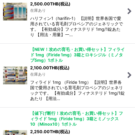
2,500.00
THB
(税込)
在庫あり
ハリフィン1（harifin-1） 【説明】世界各国で愛
用されている育毛剤プロペシアのジェネリックで
す。 【有効成分】フィナステリド 1mg/1錠あた
り 【用法・用量】一…
【NEW！攻めの育毛・お買い得セット】フィライ
ド 1mg（Firide 1mg）3箱とロキシジル（ミノタ
ブ5mg）1ボトル
2,100.00
THB
(税込)
在庫あり
フィライド 1mg （Firide 1mg） 【説明】世界各
国で愛用されている育毛剤プロペシアのジェネリ
ックです。 【有効成分】フィナステリド 1mg/1錠
あたり 【用法…
【値下げ断行！攻めの育毛・お買い得セット】フ
ィライド 1mg（Firide 1mg）3箱とミノックス
10（Minox10）1ボトル
2,250.00
THB
(税込)