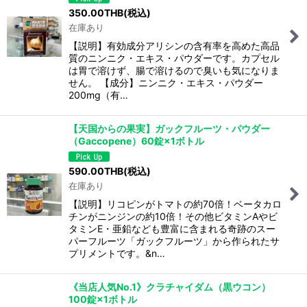
350.00
THB
(税込)
在庫あり
【説明】有効成分アリシンの含有率を高めた高品
質のニンニク・エキス・パウダーです。カプセル
は胃で溶けず、腸で溶けるので臭いも気になりま
せん。 【成分】ニンニク・エキス・パウダー
200mg（有…
【天国からの果実】ガックフルーツ・パウダー
（Gaccopene）60錠×1ボトル
590.00
THB
(税込)
在庫あり
【説明】リコピンがトマトの約70倍！ベータカロ
チンがニンジンの約10倍！その他ビタミンAやビ
タミンE・亜鉛なども豊富に含まれる奇跡のスー
パーフルーツ「ガックフルーツ」から作られたサ
プリメントです。&n…
《当店人気No.1》クラチャイダム（黒ウコン）
100錠×1ボトル