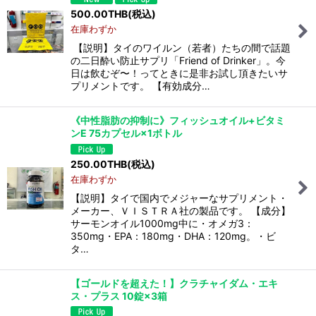
500.00
THB
(税込)
在庫わずか
【説明】タイのワイルン（若者）たちの間で話題
の二日酔い防止サプリ「Friend of Drinker」。今
日は飲むぞ〜！ってときに是非お試し頂きたいサ
プリメントです。 【有効成分…
《中性脂肪の抑制に》フィッシュオイル+ビタミ
ンE 75カプセル×1ボトル
250.00
THB
(税込)
在庫わずか
【説明】タイで国内でメジャーなサプリメント・
メーカー、ＶＩＳＴＲＡ社の製品です。 【成分】
サーモンオイル1000mg中に・オメガ3：
350mg・EPA：180mg・DHA：120mg。・ビ
タ…
【ゴールドを超えた！】クラチャイダム・エキ
ス・プラス 10錠×3箱