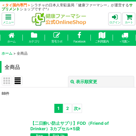
＜タイ国内専門＞
シラチャの日本人常駐薬局「健康ファーマシー」が運営する
サ
プリメント
ショップです (^^♪
メニュー
ログイン
カート
ホーム
カテゴリ
育毛ラボ
Facebook
ご利用案内
＜宅配＞
ホーム
>
全商品
全商品
表示順変更
閉じる
88
件
表示数
:
1
2
次
»
並び順
:
【二日酔い防止サプリ】FOD（Friend of
Drinker）3カプセル×5袋
絞り込む