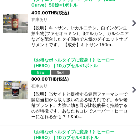
Curve）50錠×1ボトル
400.00
THB
(税込)
在庫あり
【説明】キトサン、L-カルニチン、白インゲン豆
抽出物(ファセオラミン)、βグルカン、ガルシニア
などを配合したタイ国内で人気のダイエットサプ
リメントです。 【成分】キトサン 150m…
《お得なボトルタイプに変身！》ヒーロー
（HERO）｜10カプセル×1ボトル
800.00
THB
(税込)
在庫あり
【説明】当サイトと提携する健康ファーマシーで
開店当初から取り扱いのある精力剤です。今や老
舗ブランド。力強い効き目が比較的長く持続する
のが特徴です。あなたもコレでスーパー・ヒーロ
ーになれるかも？！&nb…
《お得なボトルタイプに変身！》ヒーロー
（HERO）｜10カプセル×3ボトル