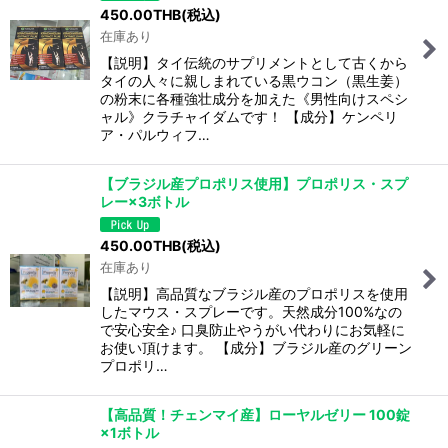
450.00
THB
(税込)
在庫あり
【説明】タイ伝統のサプリメントとして古くから
タイの人々に親しまれている黒ウコン（黒生姜）
の粉末に各種強壮成分を加えた《男性向けスペシ
ャル》クラチャイダムです！ 【成分】ケンペリ
ア・パルウィフ…
【ブラジル産プロポリス使用】プロポリス・スプ
レー×3ボトル
450.00
THB
(税込)
在庫あり
【説明】高品質なブラジル産のプロポリスを使用
したマウス・スプレーです。天然成分100%なの
で安心安全♪ 口臭防止やうがい代わりにお気軽に
お使い頂けます。 【成分】ブラジル産のグリーン
プロポリ…
【高品質！チェンマイ産】ローヤルゼリー 100錠
×1ボトル