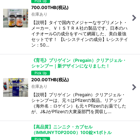
700.00
THB
(税込)
在庫あり
【説明】タイで国内でメジャーなサプリメント・
メーカー、ＶＩＳＴＲＡ社の製品です。日本のハ
イチオールCの成分をすべて網羅した、美白最強
セットです！ 【L-システインの成分】L-システイ
ン：50…
《育毛》プリゲイン（Pregain）クリアジェル・
シャンプー｜新デザインになりました！
200.00
THB
(税込)
在庫あり
【説明】プリゲイン（Pregain）クリアジェル・
シャンプーは、元々はPfizerの製品。リアップ
（海外名：ロゲイン）も元々Pfizerのお薬でした
が、J&JがPfizerの大衆薬部門を買収し…
【高品質】ニンニク・カプセル
（IMMUNYTOP2000）100錠×1ボトル