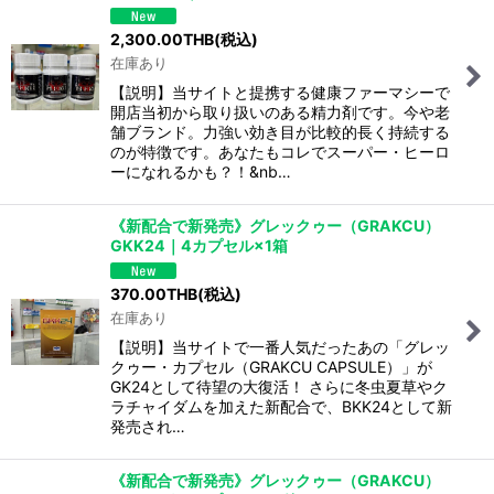
2,300.00
THB
(税込)
在庫あり
【説明】当サイトと提携する健康ファーマシーで
開店当初から取り扱いのある精力剤です。今や老
舗ブランド。力強い効き目が比較的長く持続する
のが特徴です。あなたもコレでスーパー・ヒーロ
ーになれるかも？！&nb…
《新配合で新発売》グレックゥー（GRAKCU）
GKK24｜4カプセル×1箱
370.00
THB
(税込)
在庫あり
【説明】当サイトで一番人気だったあの「グレッ
クゥー・カプセル（GRAKCU CAPSULE）」が
GK24として待望の大復活！ さらに冬虫夏草やク
ラチャイダムを加えた新配合で、BKK24として新
発売され…
《新配合で新発売》グレックゥー（GRAKCU）