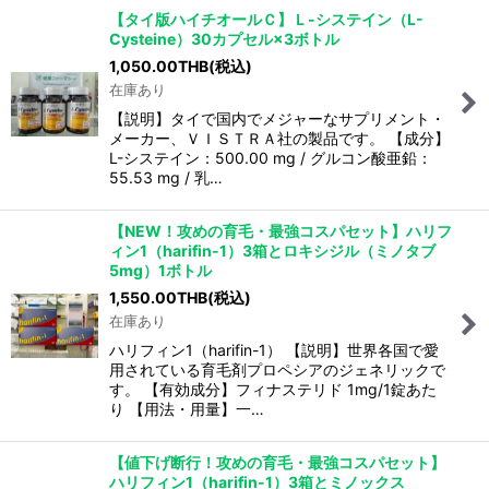
【タイ版ハイチオールＣ】Ｌ-システイン（L-
Cysteine）30カプセル×3ボトル
1,050.00
THB
(税込)
在庫あり
【説明】タイで国内でメジャーなサプリメント・
メーカー、ＶＩＳＴＲＡ社の製品です。 【成分】
L-システイン：500.00 mg / グルコン酸亜鉛：
55.53 mg / 乳…
【NEW！攻めの育毛・最強コスパセット】ハリフ
ィン1（harifin-1）3箱とロキシジル（ミノタブ
5mg）1ボトル
1,550.00
THB
(税込)
在庫あり
ハリフィン1（harifin-1） 【説明】世界各国で愛
用されている育毛剤プロペシアのジェネリックで
す。 【有効成分】フィナステリド 1mg/1錠あた
り 【用法・用量】一…
【値下げ断行！攻めの育毛・最強コスパセット】
ハリフィン1（harifin-1）3箱とミノックス