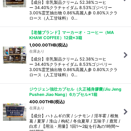
【成分】非乳製品クリーム 52.38%コーヒ
ー 34.40%クラチャイダム 8.53%ゴジベリー
3.00%霊芝抽出物 0.86%高麗人参 0.80%スクラ
ロース（人工甘味料） 0…
【老舗ブランド】マーカーオ・コーヒー（MA
KHAW COFFEE）12袋×3箱
1,000.00
THB
(税込)
在庫あり
【成分】非乳製品クリーム 52.38%コーヒ
ー 34.40%クラチャイダム 8.53%ゴジベリー
3.00%霊芝抽出物 0.86%高麗人参 0.80%スクラ
ロース（人工甘味料） 0…
ジウジェン強壮カプセル（久正補身膠嚢/Jiu Jeng
Pushen Jiao Nang）6カプセル×1箱
400.00
THB
(税込)
在庫あり
【成分】ハトムギの実 / シナモン / 淫羊霍 / 根無
葛 / 夏芽 / 淮山 / 枸杞 / 冬虫夏草 / 五味子 / 鹿茸 /
白朮 / 【用法・用量】1回1〜2錠を行為の1時間〜