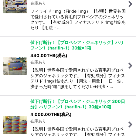
在庫あり
フィライド 1mg（Firide 1mg） 【説明】世界各国
で愛用されている育毛剤プロペシアのジェネリッ
クです。 【有効成分】フィナステリド 1mg/1錠あ
たり 【用法・…
値下げ断行！【プロペシア・ジェネリック】ハリ
フィン1（harifin-1）30錠×1箱
440.00
THB
(税込)
在庫あり
【説明】世界各国で愛用されている育毛剤プロペ
シアのジェネリックです。 【有効成分】フィナス
テリド 1mg/1錠あたり 【用法・用量】一日一錠、
決まった時間に服用してください※用法・…
値下げ断行！【プロペシア・ジェネリック 300日
分】ハリフィン1（harifin-1）30錠×10箱
4,000.00
THB
(税込)
在庫あり
【説明】世界各国で愛用されている育毛剤プロペ
シアのジェネリックです。 【有効成分】フィナス