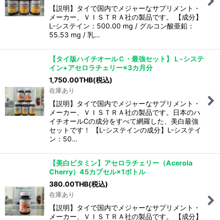
【説明】タイで国内でメジャーなサプリメント・
メーカー、ＶＩＳＴＲＡ社の製品です。 【成分】
L-システイン：500.00 mg / グルコン酸亜鉛：
55.53 mg / 乳…
【タイ版ハイチオールＣ・最強セット】Ｌ-システ
イン+アセロラチェリー×3カ月分
1,750.00
THB
(税込)
在庫あり
【説明】タイで国内でメジャーなサプリメント・
メーカー、ＶＩＳＴＲＡ社の製品です。日本のハ
イチオールCの成分をすべて網羅した、美白最強
セットです！ 【L-システインの成分】L-システイ
ン：50…
【美白ビタミン】アセロラチェリー（Acerola
Cherry）45カプセル×1ボトル
380.00
THB
(税込)
在庫あり
【説明】タイで国内でメジャーなサプリメント・
メーカー、ＶＩＳＴＲＡ社の製品です。 【成分】