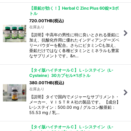
【亜鉛が効く！】Herbal C Zinc Plus 60錠×3ボ
トル
720.00
THB
(税込)
在庫あり
【説明】中高年の男性に特に良いとされる亜鉛に
加え、抗酸化作用に優れたインディアングーズベ
リーパウダーを配合。さらにビタミンCも加え、
亜鉛だけではなく各種ビタミンとミネラルも豊富
なサプリメントです。&n…
【タイ版ハイチオールＣ】Ｌ-システイン（L-
Cysteine）30カプセル×1ボトル
380.00
THB
(税込)
在庫あり
【説明】タイで国内でメジャーなサプリメント・
メーカー、ＶＩＳＴＲＡ社の製品です。 【成分】
L-システイン：500.00 mg / グルコン酸亜鉛：
55.53 mg / 乳…
【タイ版ハイチオールＣ】Ｌ-システイン（L-