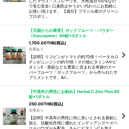
したマウス・スプレーです。天然成分100%なの
で安心安全♪ 口臭防止やうがい代わりにお気軽に
お使い頂けます。 【成分】ブラジル産のグリーン
プロポリ…
【天国からの果実】ガックフルーツ・パウダー
（Gaccopene）60錠×3ボトル
1,700.00
THB
(税込)
在庫あり
【説明】リコピンがトマトの約70倍！ベータカロ
チンがニンジンの約10倍！その他ビタミンAやビ
タミンE・亜鉛なども豊富に含まれる奇跡のスー
パーフルーツ「ガックフルーツ」から作られたサ
プリメントです。&n…
【中高年の男性にお勧め】Herbal C Zinc Plus 60
錠×1ボトル
250.00
THB
(税込)
在庫あり
【説明】中高年の男性に特に良いとされる亜鉛に
加え、抗酸化作用に優れたインディアングーズベ
リーパウダーを配合。さらにビタミンCも加え、