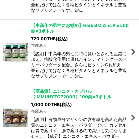
亜鉛だけではなく各種ビタミンとミネラルも豊富
なサプリメントです。&n…
【中高年の男性にお勧め】Herbal C Zinc Plus 60
錠×3ボトル
720.00
THB
(税込)
在庫あり
【説明】中高年の男性に特に良いとされる亜鉛に
加え、抗酸化作用に優れたインディアングーズベ
リーパウダーを配合。さらにビタミンCも加え、
亜鉛だけではなく各種ビタミンとミネラルも豊富
なサプリメントです。&n…
【高品質】ニンニク・カプセル
（IMMUNYTOP2000）100錠×3ボトル
1,000.00
THB
(税込)
在庫あり
【説明】有効成分アリシンの含有率を高めた高品
質のニンニク・エキス・パウダーです。カプセル
は胃で溶けず、腸で溶けるので臭いも気になりま
せん。 【成分】ニンニク・エキス・パウダー