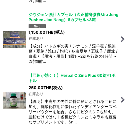
2時間前…
ジウジェン強壮カプセル（久正補身膠嚢/Jiu Jeng
Pushen Jiao Nang）6カプセル×3箱
1,150.00
THB
(税込)
在庫あり
【成分】ハトムギの実 / シナモン / 淫羊霍 / 根無
葛 / 夏芽 / 淮山 / 枸杞 / 冬虫夏草 / 五味子 / 鹿茸 /
白朮 / 【用法・用量】1回1〜2錠を行為の1時間〜
2時間前…
【亜鉛が効く！】Herbal C Zinc Plus 60錠×1ボ
トル
250.00
THB
(税込)
在庫あり
【説明】中高年の男性に特に良いとされる亜鉛に
加え、抗酸化作用に優れたインディアングーズベ
リーパウダーを配合。さらにビタミンCも加え、
亜鉛だけではなく各種ビタミンとミネラルも豊富
なサプリメントです。&n…