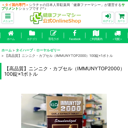
＜タイ国内専門＞
シラチャの日本人常駐薬局「健康ファーマシー」が運営する
サ
プリメント
ショップです (^^♪
メニュー
ログイン
カート
ホーム
カテゴリ
育毛ラボ
Facebook
ご利用案内
＜宅配＞
ホーム
>
タイハーブ・ローヤルゼリー
>
【高品質】ニンニク・カプセル（IMMUNYTOP2000）100錠×1ボトル
【高品質】ニンニク・カプセル（IMMUNYTOP2000）
100錠×1ボトル