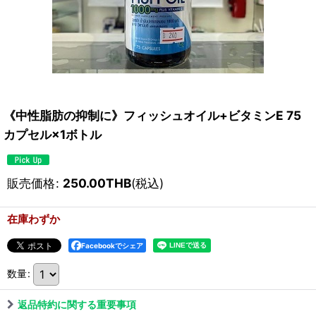
《中性脂肪の抑制に》フィッシュオイル+ビタミンE 75
カプセル×1ボトル
販売価格
:
250.00
THB
(税込)
在庫わずか
Facebookでシェア
数量
:
返品特約に関する重要事項