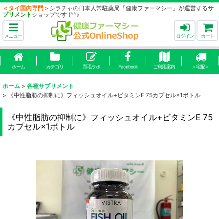
＜タイ国内専門＞
シラチャの日本人常駐薬局「健康ファーマシー」が運営する
サ
プリメント
ショップです (^^♪
メニュー
ログイン
カート
ホーム
カテゴリ
育毛ラボ
Facebook
ご利用案内
＜宅配＞
ホーム
>
各種サプリメント
>
《中性脂肪の抑制に》フィッシュオイル+ビタミンE 75カプセル×1ボトル
《中性脂肪の抑制に》フィッシュオイル+ビタミンE 75
カプセル×1ボトル