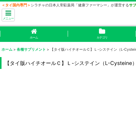
＜タイ国内専門＞
シラチャの日本人常駐薬局「健康ファーマシー」が運営する
サ
メニュー
ホーム
カテゴリ
ホーム
>
各種サプリメント
>
【タイ版ハイチオールＣ】Ｌ-システイン（L-Cystei
【タイ版ハイチオールＣ】Ｌ-システイン（L-Cysteine