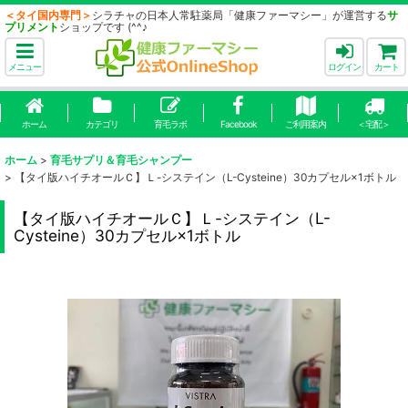
＜タイ国内専門＞
シラチャの日本人常駐薬局「健康ファーマシー」が運営する
サ
プリメント
ショップです (^^♪
メニュー
ログイン
カート
ホーム
カテゴリ
育毛ラボ
Facebook
ご利用案内
＜宅配＞
ホーム
>
育毛サプリ＆育毛シャンプー
>
【タイ版ハイチオールＣ】Ｌ-システイン（L-Cysteine）30カプセル×1ボトル
【タイ版ハイチオールＣ】Ｌ-システイン（L-
Cysteine）30カプセル×1ボトル