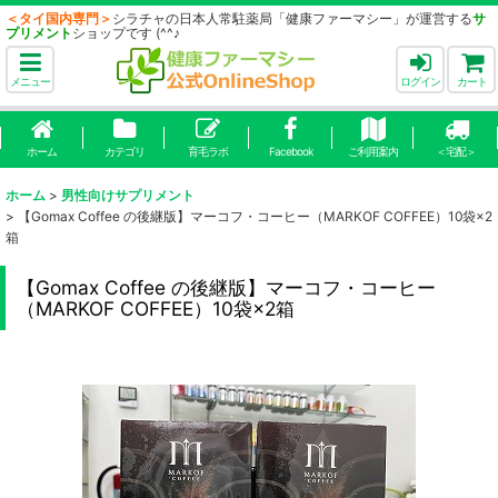
＜タイ国内専門＞
シラチャの日本人常駐薬局「健康ファーマシー」が運営する
サ
プリメント
ショップです (^^♪
メニュー
ログイン
カート
ホーム
カテゴリ
育毛ラボ
Facebook
ご利用案内
＜宅配＞
ホーム
>
男性向けサプリメント
>
【Gomax Coffee の後継版】マーコフ・コーヒー（MARKOF COFFEE）10袋×2
箱
【Gomax Coffee の後継版】マーコフ・コーヒー
（MARKOF COFFEE）10袋×2箱