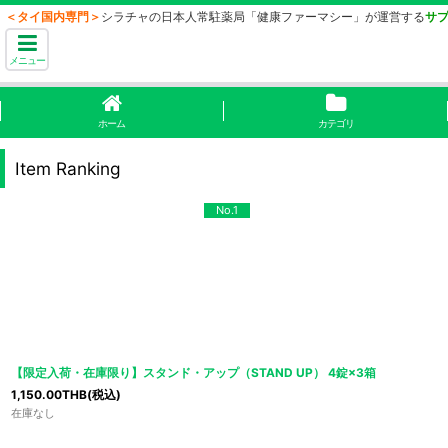
＜タイ国内専門＞
シラチャの日本人常駐薬局「健康ファーマシー」が運営する
サ
メニュー
ホーム
カテゴリ
Item Ranking
No.1
【限定入荷・在庫限り】スタンド・アップ（STAND UP） 4錠×3箱
1,150.00
THB
(税込)
在庫なし