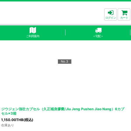
ログイン
カート
ご利用案内
＜宅配＞
No.3
ジウジェン強壮カプセル（久正補身膠嚢/Jiu Jeng Pushen Jiao Nang）6カプ
セル×3箱
1,150.00
THB
(税込)
在庫あり