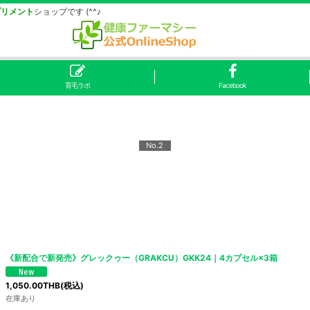
プリメント
ショップです (^^♪
育毛ラボ
Facebook
No.2
《新配合で新発売》グレックゥー（GRAKCU）GKK24｜4カプセル×3箱
1,050.00
THB
(税込)
在庫あり