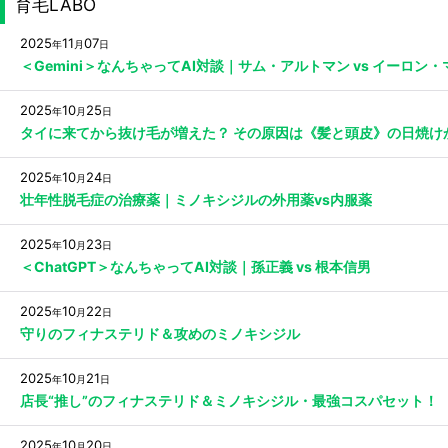
育毛LABO
2025
11
07
年
月
日
＜Gemini＞なんちゃってAI対談｜サム・アルトマン vs イーロン
2025
10
25
年
月
日
タイに来てから抜け毛が増えた？ その原因は《髪と頭皮》の日焼け
2025
10
24
年
月
日
壮年性脱毛症の治療薬｜ミノキシジルの外用薬vs内服薬
2025
10
23
年
月
日
＜ChatGPT＞なんちゃってAI対談｜孫正義 vs 根本信男
2025
10
22
年
月
日
守りのフィナステリド＆攻めのミノキシジル
2025
10
21
年
月
日
店長“推し”のフィナステリド＆ミノキシジル・最強コスパセット！
2025
10
20
年
月
日