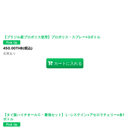
【ブラジル産プロポリス使用】プロポリス・スプレー×3ボトル
450.00
THB
(税込)
在庫あり
カートに入れる
【タイ版ハイチオールＣ・最強セット】Ｌ-システイン+アセロラチェリー×各1
ボトル