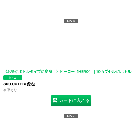
No.4
《お得なボトルタイプに変身！》ヒーロー（HERO）｜10カプセル×1ボトル
800.00
THB
(税込)
在庫あり
カートに入れる
No.7