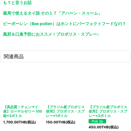
も？と言うお話
薬局で使えるタイ語 その１７「アハ〜ン・スゥーム」
ビーポーレン（Bee pollen）はホントにパーフェクトフードなの？
風邪＆口臭予防におススメ！プロポリス・スプレー♪
関連商品
【高品質！チェンマイ
【ブラジル産プロポリス
【ブラジル産プロポリス
産】ローヤルゼリー 100
使用】プロポリス・スプ
使用】プロポリス・スプ
錠×3ボトル
レー×1ボトル
レー×3ボトル
1,700.00
THB
(税込)
150.00
THB
(税込)
450.00
THB
(税込)