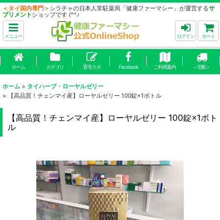
＜タイ国内専門＞
シラチャの日本人常駐薬局「健康ファーマシー」が運営する
サ
プリメント
ショップです (^^♪
メニュー
ログイン
カート
ホーム
カテゴリ
育毛ラボ
Facebook
ご利用案内
＜宅配＞
ホーム
>
タイハーブ・ローヤルゼリー
>
【高品質！チェンマイ産】ローヤルゼリー 100錠×1ボトル
【高品質！チェンマイ産】ローヤルゼリー 100錠×1ボト
ル