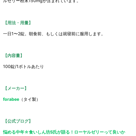
ルゼリー粉末150mgが含まれています。
【用法・用量】
一日1〜2錠。朝食前、もしくは就寝前に服用します。
【内容量】
100錠/1ボトルあたり
【メーカー】
forabee
（タイ製）
【公式ブログ】
悩める中年☆食いしん坊S氏が語る！ローヤルゼリーって良いか