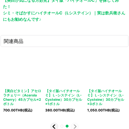
【美白が気になる方必見】タイ版「ハイチオールC」を探してみ
た！
シミ・そばかすにハイチオールC（Lシステイン）｜実は飲兵衛さん
にもお勧めなんです♪
関連商品
【美白ビタミン】アセロ
【タイ版ハイチオール
【タイ版ハイチオール
ラチェリー（Acerola
Ｃ】Ｌ-システイン（L-
Ｃ】Ｌ-システイン（L-
Cherry）45カプセル×2
Cysteine）30カプセル
Cysteine）30カプセル
ボトル
×1ボトル
×3ボトル
700.00
THB
(税込)
380.00
THB
(税込)
1,050.00
THB
(税込)