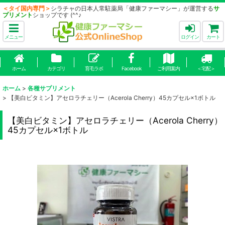
＜タイ国内専門＞
シラチャの日本人常駐薬局「健康ファーマシー」が運営する
サ
プリメント
ショップです (^^♪
メニュー
ログイン
カート
ホーム
カテゴリ
育毛ラボ
Facebook
ご利用案内
＜宅配＞
ホーム
>
各種サプリメント
>
【美白ビタミン】アセロラチェリー（Acerola Cherry）45カプセル×1ボトル
【美白ビタミン】アセロラチェリー（Acerola Cherry）
45カプセル×1ボトル