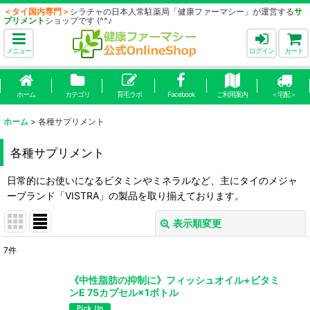
＜タイ国内専門＞
シラチャの日本人常駐薬局「健康ファーマシー」が運営する
サ
プリメント
ショップです (^^♪
メニュー
ログイン
カート
ホーム
カテゴリ
育毛ラボ
Facebook
ご利用案内
＜宅配＞
ホーム
>
各種サプリメント
各種サプリメント
日常的にお使いになるビタミンやミネラルなど、主にタイのメジャ
ーブランド「VISTRA」の製品を取り揃えております。
表示順変更
閉じる
7
件
表示数
:
《中性脂肪の抑制に》フィッシュオイル+ビタミ
ンE 75カプセル×1ボトル
並び順
: