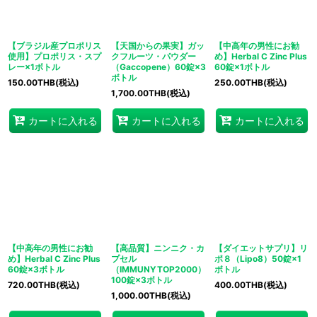
【ブラジル産プロポリス
【天国からの果実】ガッ
【中高年の男性にお勧
使用】プロポリス・スプ
クフルーツ・パウダー
め】Herbal C Zinc Plus
レー×1ボトル
（Gaccopene）60錠×3
60錠×1ボトル
ボトル
150.00
THB
(税込)
250.00
THB
(税込)
1,700.00
THB
(税込)
カートに入れる
カートに入れる
カートに入れる
【中高年の男性にお勧
【高品質】ニンニク・カ
【ダイエットサプリ】リ
め】Herbal C Zinc Plus
プセル
ポ８（Lipo8）50錠×1
60錠×3ボトル
（IMMUNYTOP2000）
ボトル
100錠×3ボトル
720.00
THB
(税込)
400.00
THB
(税込)
1,000.00
THB
(税込)