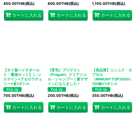
450.00
THB
(税込)
600.00
THB
(税込)
1,150.00
THB
(税込)
カートに入れる
カートに入れる
カートに入れる
【タイ版ハイチオール
《育毛》プリゲイン
【高品質】ニンニク・カ
Ｃ・最強セット】Ｌ-シ
（Pregain）クリアジェ
プセル
ステイン+アセロラチェ
ル・シャンプー｜新デザ
（IMMUNYTOP2000）
リー×各1ボトル
インになりました！
100錠×1ボトル
700.00
THB
(税込)
200.00
THB
(税込)
350.00
THB
(税込)
カートに入れる
カートに入れる
カートに入れる