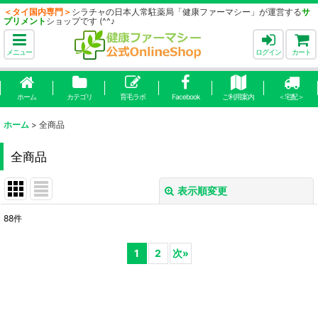
＜タイ国内専門＞
シラチャの日本人常駐薬局「健康ファーマシー」が運営する
サ
プリメント
ショップです (^^♪
メニュー
ログイン
カート
ホーム
カテゴリ
育毛ラボ
Facebook
ご利用案内
＜宅配＞
ホーム
>
全商品
全商品
表示順変更
閉じる
88
件
表示数
:
1
2
次
»
並び順
:
絞り込む