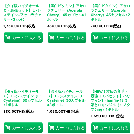
【タイ版ハイチオール
【美白ビタミン】アセロ
【美白ビタミン】アセロ
Ｃ・最強セット】Ｌ-シ
ラチェリー（Acerola
ラチェリー（Acerola
ステイン+アセロラチェ
Cherry）45カプセル×1
Cherry）45カプセル×2
リー×3カ月分
ボトル
ボトル
1,750.00
THB
(税込)
380.00
THB
(税込)
700.00
THB
(税込)
カートに入れる
カートに入れる
カートに入れる
【タイ版ハイチオール
【タイ版ハイチオール
【NEW！攻めの育毛・
Ｃ】Ｌ-システイン（L-
Ｃ】Ｌ-システイン（L-
最強コスパセット】ハリ
Cysteine）30カプセル
Cysteine）30カプセル
フィン1（harifin-1）3
×1ボトル
×3ボトル
箱とロキシジル（ミノタ
ブ5mg）1ボトル
380.00
THB
(税込)
1,050.00
THB
(税込)
1,550.00
THB
(税込)
カートに入れる
カートに入れる
カートに入れる