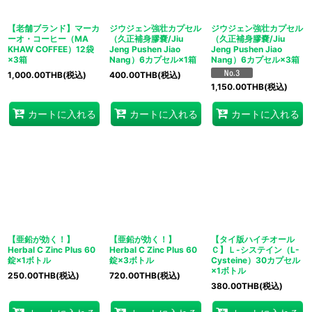
【老舗ブランド】マーカ
ジウジェン強壮カプセル
ジウジェン強壮カプセル
ーオ・コーヒー（MA
（久正補身膠嚢/Jiu
（久正補身膠嚢/Jiu
KHAW COFFEE）12袋
Jeng Pushen Jiao
Jeng Pushen Jiao
×3箱
Nang）6カプセル×1箱
Nang）6カプセル×3箱
1,000.00
THB
(税込)
400.00
THB
(税込)
1,150.00
THB
(税込)
カートに入れる
カートに入れる
カートに入れる
【亜鉛が効く！】
【亜鉛が効く！】
【タイ版ハイチオール
Herbal C Zinc Plus 60
Herbal C Zinc Plus 60
Ｃ】Ｌ-システイン（L-
錠×1ボトル
錠×3ボトル
Cysteine）30カプセル
×1ボトル
250.00
THB
(税込)
720.00
THB
(税込)
380.00
THB
(税込)