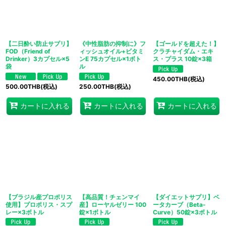
【二日酔い防止サプリ】
《中性脂肪の抑制に》フ
【ゴールドを超えた！】
FOD（Friend of
ィッシュオイル+ビタミ
クラチャイダム・エキ
Drinker）3カプセル×5
ンE 75カプセル×1ボト
ス・プラス 10錠×3箱
袋
ル
450.00
THB
(税込)
500.00
THB
(税込)
250.00
THB
(税込)
カートに入れる
カートに入れる
カートに入れる
【ブラジル産プロポリス
【高品質！チェンマイ
【ダイエットサプリ】ベ
使用】プロポリス・スプ
産】ローヤルゼリー 100
ータカーブ（Beta-
レー×3ボトル
錠×1ボトル
Curve）50錠×3ボトル