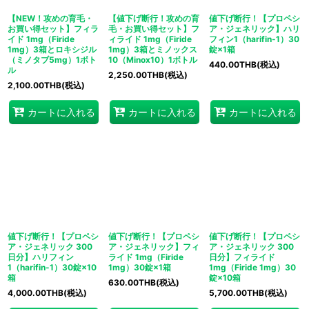
【NEW！攻めの育毛・
【値下げ断行！攻めの育
値下げ断行！【プロペシ
お買い得セット】フィラ
毛・お買い得セット】フ
ア・ジェネリック】ハリ
イド 1mg（Firide
ィライド 1mg（Firide
フィン1（harifin-1）30
1mg）3箱とロキシジル
1mg）3箱とミノックス
錠×1箱
（ミノタブ5mg）1ボト
10（Minox10）1ボトル
440.00
THB
(税込)
ル
2,250.00
THB
(税込)
2,100.00
THB
(税込)
カートに入れる
カートに入れる
カートに入れる
値下げ断行！【プロペシ
値下げ断行！【プロペシ
値下げ断行！【プロペシ
ア・ジェネリック 300
ア・ジェネリック】フィ
ア・ジェネリック 300
日分】ハリフィン
ライド 1mg（Firide
日分】フィライド
1（harifin-1）30錠×10
1mg）30錠×1箱
1mg（Firide 1mg）30
箱
錠×10箱
630.00
THB
(税込)
4,000.00
THB
(税込)
5,700.00
THB
(税込)