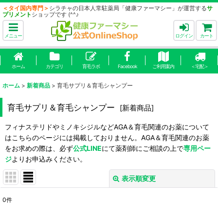
＜タイ国内専門＞
シラチャの日本人常駐薬局「健康ファーマシー」が運営する
サ
プリメント
ショップです (^^♪
メニュー
ログイン
カート
ホーム
カテゴリ
育毛ラボ
Facebook
ご利用案内
＜宅配＞
ホーム
>
新着商品
>
育毛サプリ＆育毛シャンプー
育毛サプリ＆育毛シャンプー
[
新着商品
]
フィナステリドやミノキシジルなどAGA＆育毛関連のお薬について
はこちらのページには掲載しておりません。AGA＆育毛関連のお薬
をお求めの際は、必ず
公式LINE
にて薬剤師にご相談の上で
専用ペー
ジ
よりお申込みください。
表示順変更
閉じる
0
件
表示数
: