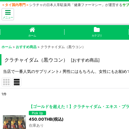
＜タイ国内専門＞
シラチャの日本人常駐薬局「健康ファーマシー」が運営する
サ
メニュー
ホーム
カテゴリ
ホーム
>
おすすめ商品
>
クラチャイダム（黒ウコン）
クラチャイダム（黒ウコン）
[
おすすめ商品
]
当店で一番人気のサプリメント♪ 男性にはもちろん、女性にもお勧め
1
件
表示数
:
【ゴールドを超えた！】クラチャイダム・エキス・プラス
並び順
:
450.00
THB
(税込)
在庫あり