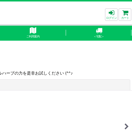
ログイン
カート
ご利用案内
＜宅配＞
ーブの力を是非お試しください (^^♪
閉じる