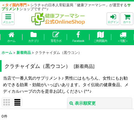
＜タイ国内専門＞
シラチャの日本人常駐薬局「健康ファーマシー」が運営する
サ
プリメント
ショップです (^^♪
メニュー
ログイン
カート
ホーム
カテゴリ
育毛ラボ
Facebook
ご利用案内
＜宅配＞
ホーム
>
新着商品
>
クラチャイダム（黒ウコン）
クラチャイダム（黒ウコン）
[
新着商品
]
当店で一番人気のサプリメント♪ 男性にはもちろん、女性にもお勧
めできる効果・効能がいっぱいあります。タイ伝統の健康食品、メ
ディカルハーブの力を是非お試しください (^^♪
表示順変更
閉じる
0
件
表示数
: