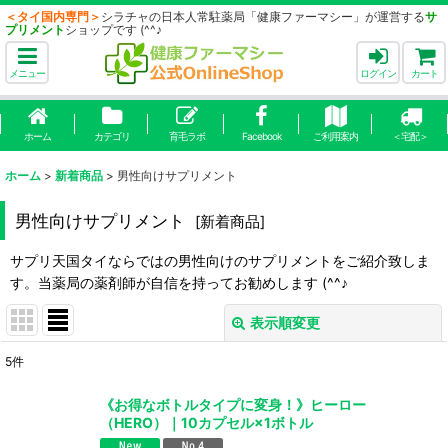
＜タイ国内専門＞
シラチャの日本人常駐薬局「健康ファーマシー」が運営する
サ
プリメント
ショップです (^^♪
メニュー
ログイン
カート
ホーム
カテゴリ
育毛ラボ
Facebook
ご利用案内
＜宅配＞
ホーム
>
新着商品
>
男性向けサプリメント
男性向けサプリメント
[
新着商品
]
サプリ天国タイならではの男性向けのサプリメントをご紹介致しま
す。当薬局の薬剤師が自信を持ってお勧めします (^^♪
表示順変更
閉じる
5
件
表示数
:
《お得なボトルタイプに変身！》ヒーロー
（HERO）｜10カプセル×1ボトル
並び順
: