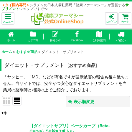
＜タイ国内専門＞
シラチャの日本人常駐薬局「健康ファーマシー」が運営する
サ
プリメント
ショップです (^^♪
メニュー
ログイン
カート
ホーム
カテゴリ
育毛ラボ
Facebook
ご利用案内
＜宅配＞
ホーム
>
おすすめ商品
>
ダイエット・サプリメント
ダイエット・サプリメント
[
おすすめ商品
]
「ヤンヒー」「MD」などが有名ですが健康被害の報告も後を絶ちま
せん。当サイトでは、安全かつ安心なダイエットサプリメントを当
薬局の薬剤師と相談の上でご紹介しております。
表示順変更
閉じる
1
件
表示数
:
【ダイエットサプリ】ベータカーブ（Beta-
Curve）50錠×3ボトル