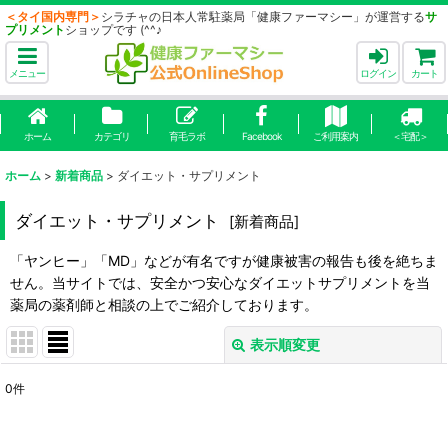
＜タイ国内専門＞
シラチャの日本人常駐薬局「健康ファーマシー」が運営する
サ
プリメント
ショップです (^^♪
メニュー
ログイン
カート
ホーム
カテゴリ
育毛ラボ
Facebook
ご利用案内
＜宅配＞
ホーム
>
新着商品
>
ダイエット・サプリメント
ダイエット・サプリメント
[
新着商品
]
「ヤンヒー」「MD」などが有名ですが健康被害の報告も後を絶ちま
せん。当サイトでは、安全かつ安心なダイエットサプリメントを当
薬局の薬剤師と相談の上でご紹介しております。
表示順変更
閉じる
0
件
表示数
: