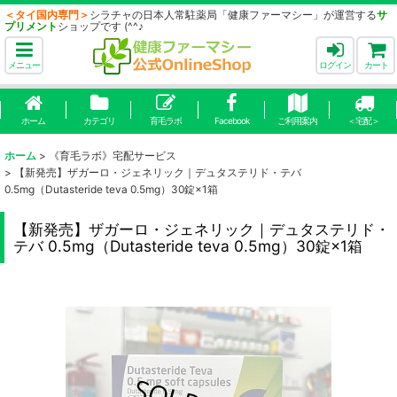
＜タイ国内専門＞
シラチャの日本人常駐薬局「健康ファーマシー」が運営する
サ
プリメント
ショップです (^^♪
メニュー
ログイン
カート
ホーム
カテゴリ
育毛ラボ
Facebook
ご利用案内
＜宅配＞
ホーム
>
《育毛ラボ》宅配サービス
>
【新発売】ザガーロ・ジェネリック｜デュタステリド・テバ
0.5mg（Dutasteride teva 0.5mg）30錠×1箱
【新発売】ザガーロ・ジェネリック｜デュタステリド・
テバ 0.5mg（Dutasteride teva 0.5mg）30錠×1箱