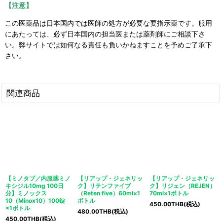
【注意】
この医薬品は日本国内では医師の処方が必要な要指示薬です。服用
にあたっては、必ず日本国内の担当医または薬剤師にご相談下さ
い。弊サイトでは如何なる責任も負いかねますことを予めご了承下
さい。
関連商品
【ミノタブ／内服薬ミノ
【リアップ・ジェネリッ
【リアップ・ジェネリッ
キシジル10mg 100日
ク】リテンファイブ
ク】リジェン（REJEN）
分】ミノックス
（Reten five）60ml×1
70ml×1ボトル
10（Minox10）100錠
ボトル
450.00
THB
(税込)
×1ボトル
480.00
THB
(税込)
450.00
THB
(税込)