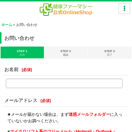
ホーム
>
お問い合わせ
お問い合わせ
STEP 1
STEP 2
STEP 3
入力
確認
完了
お名前
[
必須
]
メールアドレス
[
必須
]
※
メールが届かない場合は、まず
迷惑メールフォルダー
に入っ
ていないかお調べください。
※
マイクロソフト系のフリーメール（Hotmail・Outlook・