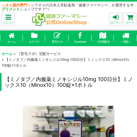
＜タイ国内専門＞
シラチャの日本人常駐薬局「健康ファーマシー」が運営する
サ
プリメント
ショップです (^^♪
メニュー
ログイン
カート
ホーム
カテゴリ
育毛ラボ
Facebook
ご利用案内
＜宅配＞
ホーム
>
《育毛ラボ》宅配サービス
>
【ミノタブ／内服薬ミノキシジル10mg 100日分】ミノックス10（Minox10）
100錠×1ボトル
【ミノタブ／内服薬ミノキシジル10mg 100日分】ミノ
ックス10（Minox10）100錠×1ボトル