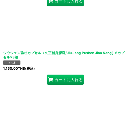
カートに入れる
ジウジェン強壮カプセル（久正補身膠嚢/Jiu Jeng Pushen Jiao Nang）6カプ
セル×3箱
1,150.00
THB
(税込)
カートに入れる