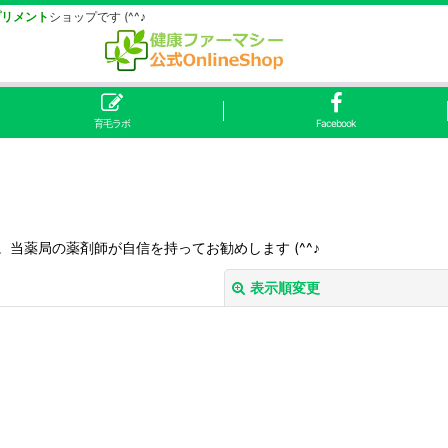
プリメント
ショップです (^^♪
育毛ラボ
Facebook
当薬局の薬剤師が自信を持ってお勧めします (^^♪
表示順変更