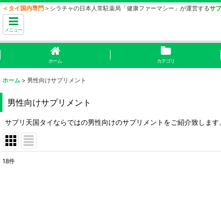
＜タイ国内専門＞
シラチャの日本人常駐薬局「健康ファーマシー」が運営する
サ
メニュー
ホーム
カテゴリ
ホーム
>
男性向けサプリメント
男性向けサプリメント
サプリ天国タイならではの男性向けのサプリメントをご紹介致します。
18
件
表示数
:
並び順
: