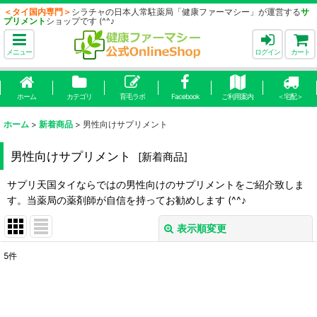
＜タイ国内専門＞
シラチャの日本人常駐薬局「健康ファーマシー」が運営する
サ
プリメント
ショップです (^^♪
メニュー
ログイン
カート
ホーム
カテゴリ
育毛ラボ
Facebook
ご利用案内
＜宅配＞
ホーム
>
新着商品
>
男性向けサプリメント
男性向けサプリメント
[
新着商品
]
サプリ天国タイならではの男性向けのサプリメントをご紹介致しま
す。当薬局の薬剤師が自信を持ってお勧めします (^^♪
表示順変更
閉じる
5
件
表示数
:
並び順
: