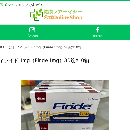
プリメント
ショップです (^^♪
育毛ラボ
Facebook
分】フィライド 1mg（Firide 1mg）30錠×10箱
 1mg（Firide 1mg）30錠×10箱