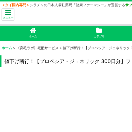
＜タイ国内専門＞
シラチャの日本人常駐薬局「健康ファーマシー」が運営する
サ
メニュー
ホーム
カテゴリ
ホーム
>
《育毛ラボ》宅配サービス
>
値下げ断行！【プロペシア・ジェネリック 300日
値下げ断行！【プロペシア・ジェネリック 300日分】フィライド