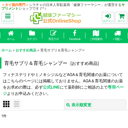
＜タイ国内専門＞
シラチャの日本人常駐薬局「健康ファーマシー」が運営する
サ
プリメント
ショップです (^^♪
メニュー
ログイン
カート
ホーム
カテゴリ
育毛ラボ
Facebook
ご利用案内
＜宅配＞
ホーム
>
おすすめ商品
>
育毛サプリ＆育毛シャンプー
育毛サプリ＆育毛シャンプー
[
おすすめ商品
]
フィナステリドやミノキシジルなどAGA＆育毛関連のお薬について
はこちらのページには掲載しておりません。AGA＆育毛関連のお薬
をお求めの際は、必ず
公式LINE
にて薬剤師にご相談の上で
専用ペー
ジ
よりお申込みください。
表示順変更
閉じる
1
件
表示数
: