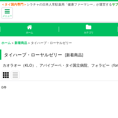
＜タイ国内専門＞
シラチャの日本人常駐薬局「健康ファーマシー」が運営する
サ
メニュー
ホーム
カテゴリ
ホーム
>
新着商品
>
タイハーブ・ローヤルゼリー
タイハーブ・ローヤルゼリー
[
新着商品
]
カオラオー（KLO）、アバイブーベ・タイ国立病院、フォラビー（fo
0
件
表示数
:
並び順
: