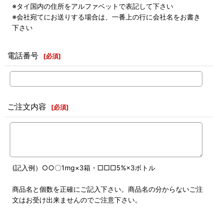
※タイ国内の住所をアルファベットで表記して下さい
※会社宛てにお送りする場合は、一番上の行に会社名をお書き
下さい
電話番号
[
必須
]
ご注文内容
[
必須
]
(記入例）○○〇1mg×3箱・□□□5%×3ボトル
商品名と個数を正確にご記入下さい。商品名の分からないご注
文はお受け出来ませんのでご注意下さい。