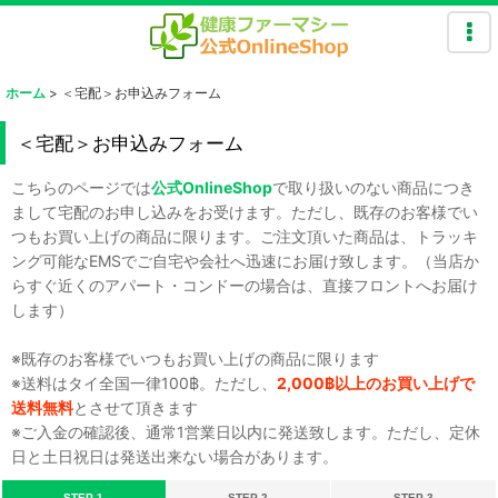
ホーム
>
＜宅配＞お申込みフォーム
＜宅配＞お申込みフォーム
こちらのページでは
公式OnlineShop
で取り扱いのない商品につき
まして宅配のお申し込みをお受けます。ただし、既存のお客様でい
つもお買い上げの商品に限ります。ご注文頂いた商品は、トラッキ
ング可能なEMSでご自宅や会社へ迅速にお届け致します。（当店か
らすぐ近くのアパート・コンドーの場合は、直接フロントへお届け
します）
※既存のお客様でいつもお買い上げの商品に限ります
※送料はタイ全国一律100฿。ただし、
2,000฿以上のお買い上げで
送料無料
とさせて頂きます
※ご入金の確認後、通常1営業日以内に発送致します。ただし、定休
日と土日祝日は発送出来ない場合があります。
STEP 1
STEP 2
STEP 3