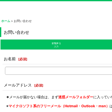
ホーム
>
お問い合わせ
お問い合わせ
STEP 1
入力
お名前
[
必須
]
メールアドレス
[
必須
]
※
メールが届かない場合は、まず
迷惑メールフォルダー
に入ってい
※
マイクロソフト系のフリーメール（Hotmail・Outlook・msn）