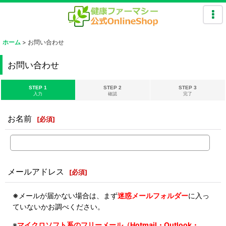
ホーム
>
お問い合わせ
お問い合わせ
STEP 1
STEP 2
STEP 3
入力
確認
完了
お名前
[
必須
]
メールアドレス
[
必須
]
※
メールが届かない場合は、まず
迷惑メールフォルダー
に入っ
ていないかお調べください。
※
マイクロソフト系のフリーメール（Hotmail・Outlook・