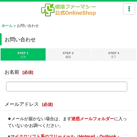
ホーム
>
お問い合わせ
お問い合わせ
STEP 1
STEP 2
STEP 3
入力
確認
完了
お名前
[
必須
]
メールアドレス
[
必須
]
※
メールが届かない場合は、まず
迷惑メールフォルダー
に入っ
ていないかお調べください。
※
マイクロソフト系のフリーメール（Hotmail・Outlook・