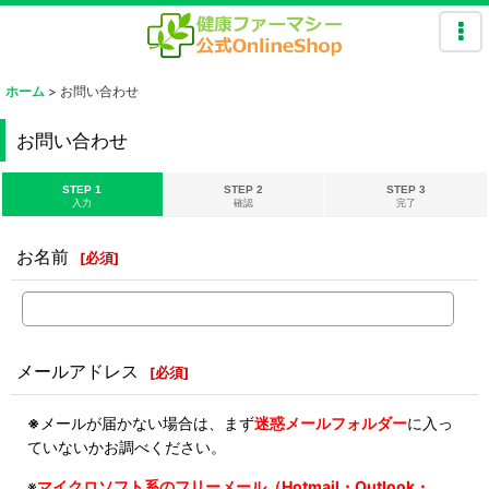
ホーム
>
お問い合わせ
お問い合わせ
STEP 1
STEP 2
STEP 3
入力
確認
完了
お名前
[
必須
]
メールアドレス
[
必須
]
※
メールが届かない場合は、まず
迷惑メールフォルダー
に入っ
ていないかお調べください。
※
マイクロソフト系のフリーメール（Hotmail・Outlook・