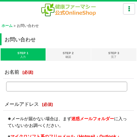
ホーム
>
お問い合わせ
お問い合わせ
STEP 1
STEP 2
STEP 3
入力
確認
完了
お名前
[
必須
]
メールアドレス
[
必須
]
※
メールが届かない場合は、まず
迷惑メールフォルダー
に入っ
ていないかお調べください。
※
マイクロソフト系のフリーメール（Hotmail・Outlook・