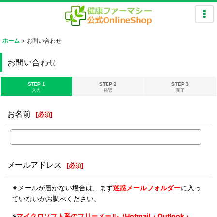
ホーム
>
お問い合わせ
お問い合わせ
STEP 1
STEP 2
STEP 3
入力
確認
完了
お名前
[
必須
]
メールアドレス
[
必須
]
※
メールが届かない場合は、まず
迷惑メールフォルダー
に入っ
ていないかお調べください。
※
マイクロソフト系のフリーメール（Hotmail・Outlook・