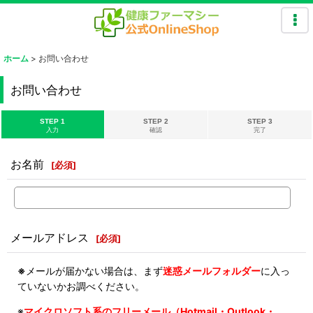
ホーム
>
お問い合わせ
お問い合わせ
STEP 1
STEP 2
STEP 3
入力
確認
完了
お名前
[
必須
]
メールアドレス
[
必須
]
※
メールが届かない場合は、まず
迷惑メールフォルダー
に入っ
ていないかお調べください。
※
マイクロソフト系のフリーメール（Hotmail・Outlook・