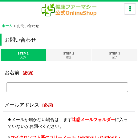
ホーム
>
お問い合わせ
お問い合わせ
STEP 1
STEP 2
STEP 3
入力
確認
完了
お名前
[
必須
]
メールアドレス
[
必須
]
※
メールが届かない場合は、まず
迷惑メールフォルダー
に入っ
ていないかお調べください。
※
マイクロソフト系のフリーメール（Hotmail・Outlook・